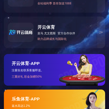
也可以作为大型除尘室。
5、结构比较简单，运行比较稳定。初期投资少，维护方
便。
除尘净化设备适用范围
除尘净化设备适用范围：机械设备，车间粉磨，电厂，水
泥厂，车间除尘，使用成本比滤芯低，更适合南方湿度高的场
所使用。
上一篇：
废气粉尘治理设备
下一篇：暂无记录