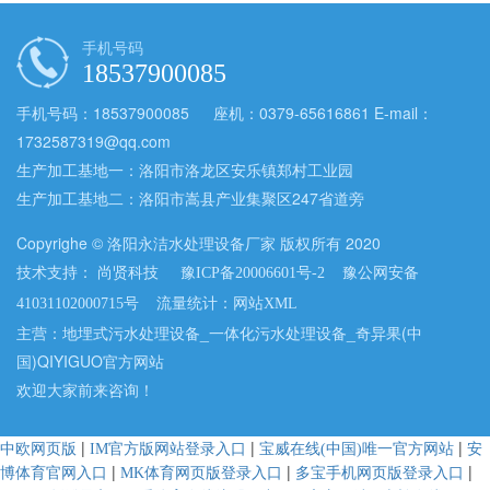
手机号码
18537900085
手机号码：18537900085 座机：0379-65616861 E-mail：
1732587319@qq.com
生产加工基地一：洛阳市洛龙区安乐镇郑村工业园
生产加工基地二：洛阳市嵩县产业集聚区247省道旁
Copyrighe © 洛阳永洁水处理设备厂家 版权所有 2020
技术支持：
尚贤科技
豫ICP备20006601号-2
豫公网安备
流量统计：
41031102000715号
网站XML
主营：地埋式污水处理设备_一体化污水处理设备_奇异果(中
国)QIYIGUO官方网站
欢迎大家前来咨询！
|
|
|
中欧网页版
IM官方版网站登录入口
宝威在线(中国)唯一官方网站
安
|
|
|
博体育官网入口
MK体育网页版登录入口
多宝手机网页版登录入口