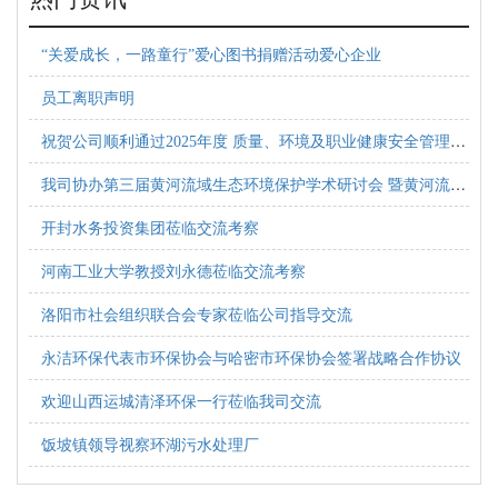
“关爱成长，一路童行”爱心图书捐赠活动爱心企业
员工离职声明
祝
贺公司顺利通过2025年度 质量、环境及职业健康安全管理体系现场审核
我
司协办第三届黄河流域生态环境保护学术研讨会 暨黄河流域生态环境保护联合创新中心年会
开封水务投资集团莅临交流考察
河南工业大学教授刘永德莅临交流考察
洛阳市社会组织联合会专家莅临公司指导交流
永洁环保代表市环保协会与哈密市环保协会签署战略合作协议
欢迎山西运城清泽环保一行莅临我司交流
饭坡镇领导视察环湖污水处理厂