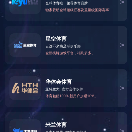
农村污水处理设施
浏览次数：2419次
所属分类：农村废水处理设备
发布日期：2021-03-22 15:02:09
咨询热线：18537900085
详情