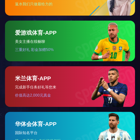
农村居民生活污水处理